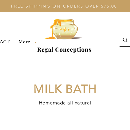
FREE SHIPPING ON ORDERS OVER $75.00
ACT
More
Regal Conceptions
MILK BATH
Homemade all natural