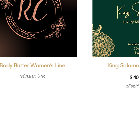
 מהירה
King Solomo
תצוגה מהירה
Body Butter Women’s Line
אזל מהמלאי
ר
לל מע״מ