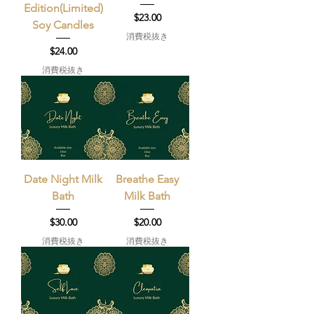
Edition(Limited)
価格
$23.00
Soy Candles
消費税抜き
価格
$24.00
消費税抜き
Date Night Milk
Breathe Easy
Bath
Milk Bath
価格
価格
$30.00
$20.00
消費税抜き
消費税抜き