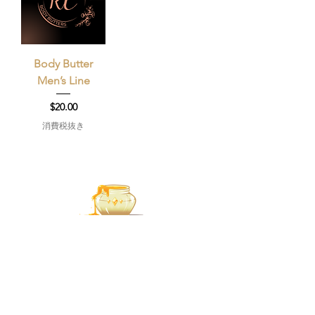
Body Butter
Men’s Line
価格
$20.00
消費税抜き
Regal Conceptions
SHOP