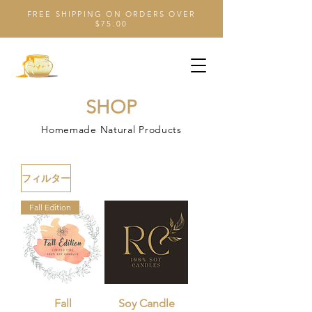
FREE SHIPPING ON ORDERS OVER
$75.00
SHOP
Homemade Natural Products
フィルター
Fall Edition
Fall
Soy Candle